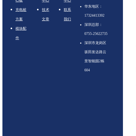
心板
中心
中心
华东地区：
充电桩
技术
联系
17324413392
方案
文章
我们
深圳总部：
模块配
0755-25622735
件
深圳市龙岗区
坂田发达路云
里智能园2栋
604