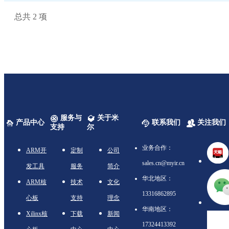
总共
2
项
服务与
关于米
产品中心
联系我们
关注我们
支持
尔
业务合作：
ARM开
定制
公司
sales.cn@myir.cn
发工具
服务
简介
华北地区：
ARM核
技术
文化
13316862895
心板
支持
理念
华南地区：
Xilinx核
下载
新闻
17324413392