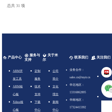
总共
31
项
服务与
关于米
产品中心
联系我们
关注我们
支持
尔
业务合作：
ARM开
定制
公司
sales.cn@myir.cn
发工具
服务
简介
华北地区：
ARM核
技术
文化
13316862895
心板
支持
理念
华南地区：
Xilinx核
下载
新闻
17324413392
心板
中心
中心