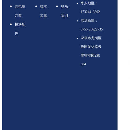
华东地区：
充电桩
技术
联系
17324413392
方案
文章
我们
深圳总部：
模块配
0755-25622735
件
深圳市龙岗区
坂田发达路云
里智能园2栋
604