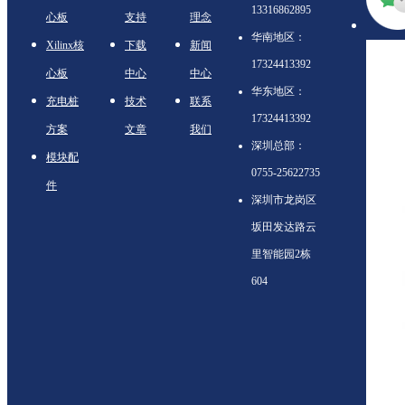
13316862895
心板
支持
理念
华南地区：
Xilinx核
下载
新闻
17324413392
心板
中心
中心
华东地区：
充电桩
技术
联系
17324413392
方案
文章
我们
深圳总部：
模块配
0755-25622735
件
深圳市龙岗区
坂田发达路云
里智能园2栋
604