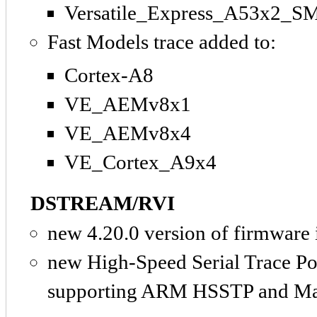
Versatile_Express_A53x2_
Fast Models trace added to:
Cortex-A8
VE_AEMv8x1
VE_AEMv8x4
VE_Cortex_A9x4
DSTREAM/RVI
new 4.20.0 version of firmware
new High-Speed Serial Trace 
supporting ARM HSSTP and Marv