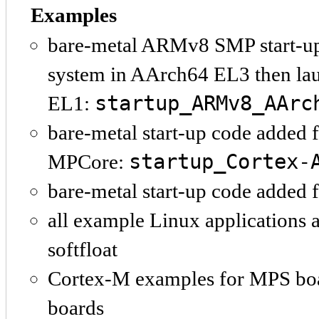
Examples
bare-metal ARMv8 SMP start-up 
system in AArch64 EL3 then la
startup_ARMv8_AArc
EL1:
bare-metal start-up code added
startup_Cortex-
MPCore:
bare-metal start-up code added
all example Linux applications a
softfloat
Cortex-M examples for MPS boa
boards