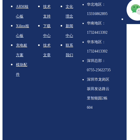
华北地区：
ARM核
技术
文化
13316862895
心板
支持
理念
华南地区：
Xilinx核
下载
新闻
17324413392
心板
中心
中心
华东地区：
充电桩
技术
联系
17324413392
方案
文章
我们
深圳总部：
模块配
0755-25622735
件
深圳市龙岗区
坂田发达路云
里智能园2栋
604