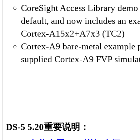
CoreSight Access Library demo is
default, and now includes an exa
Cortex-A15x2+A7x3 (TC2)
Cortex-A9 bare-metal example p
supplied Cortex-A9 FVP simula
DS-5 5.20重要说明：