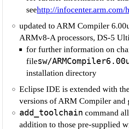
see
http://infocenter.arm.com
updated to ARM Compiler 6.00u
ARMv8-A processors, DS-5 Ulti
for further information on ch
sw/ARMCompiler6.00
file
installation directory
Eclipse IDE is extended with the 
versions of ARM Compiler and g
add_toolchain
command allo
addition to those pre-supplied 