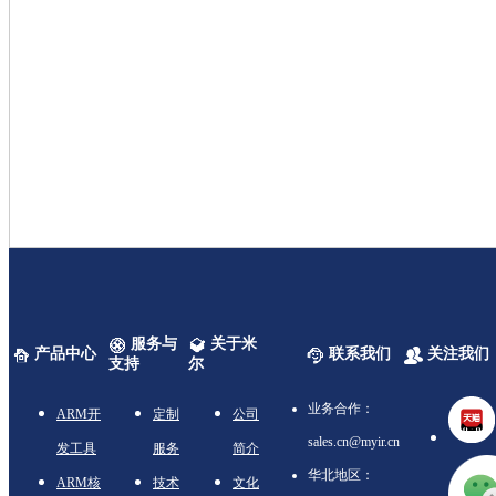
服务与
关于米
产品中心
联系我们
关注我们
支持
尔
业务合作：
ARM开
定制
公司
sales.cn@myir.cn
发工具
服务
简介
华北地区：
ARM核
技术
文化