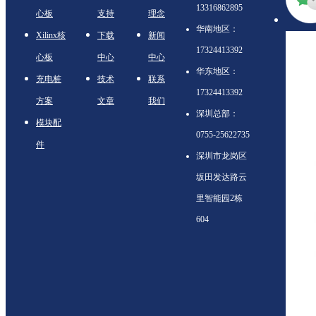
13316862895
心板
支持
理念
华南地区：
Xilinx核
下载
新闻
17324413392
心板
中心
中心
华东地区：
充电桩
技术
联系
17324413392
方案
文章
我们
深圳总部：
模块配
0755-25622735
件
深圳市龙岗区
坂田发达路云
里智能园2栋
604