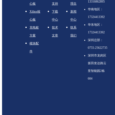
13316862895
心板
支持
理念
华南地区：
Xilinx核
下载
新闻
17324413392
心板
中心
中心
华东地区：
充电桩
技术
联系
17324413392
方案
文章
我们
深圳总部：
模块配
0755-25622735
件
深圳市龙岗区
坂田发达路云
里智能园2栋
604