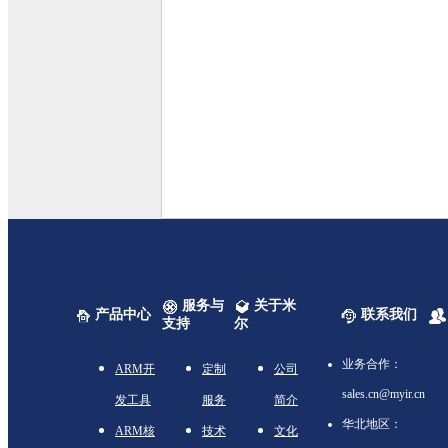
服务与
关于米
产品中心
联系我们
支持
尔
业务合作：
ARM开
定制
公司
sales.cn@myir.cn
发工具
服务
简介
华北地区：
ARM核
技术
文化