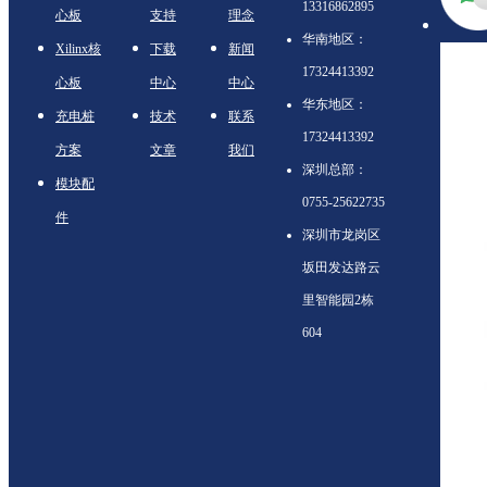
13316862895
心板
支持
理念
华南地区：
Xilinx核
下载
新闻
17324413392
心板
中心
中心
华东地区：
充电桩
技术
联系
17324413392
方案
文章
我们
深圳总部：
模块配
0755-25622735
件
深圳市龙岗区
坂田发达路云
里智能园2栋
604