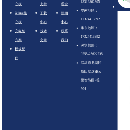
13316862895
心板
支持
理念
华南地区：
Xilinx核
下载
新闻
17324413392
心板
中心
中心
华东地区：
充电桩
技术
联系
17324413392
方案
文章
我们
深圳总部：
模块配
0755-25622735
件
深圳市龙岗区
坂田发达路云
里智能园2栋
604