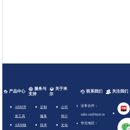
服务与
关于米
产品中心
联系我们
关注我们
支持
尔
业务合作：
ARM开
定制
公司
sales.cn@myir.cn
发工具
服务
简介
华北地区：
ARM核
技术
文化