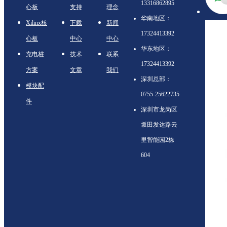
13316862895
心板
支持
理念
华南地区：
Xilinx核
下载
新闻
17324413392
心板
中心
中心
华东地区：
充电桩
技术
联系
17324413392
方案
文章
我们
深圳总部：
模块配
0755-25622735
件
深圳市龙岗区
坂田发达路云
里智能园2栋
604