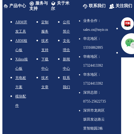
服务与
关于米
产品中心
联系我们
关注我们
支持
尔
业务合作：
ARM开
定制
公司
sales.cn@myir.cn
发工具
服务
简介
华北地区：
ARM核
技术
文化
13316862895
心板
支持
理念
华南地区：
Xilinx核
下载
新闻
17324413392
心板
中心
中心
华东地区：
充电桩
技术
联系
17324413392
方案
文章
我们
深圳总部：
模块配
0755-25622735
件
深圳市龙岗区
坂田发达路云
里智能园2栋