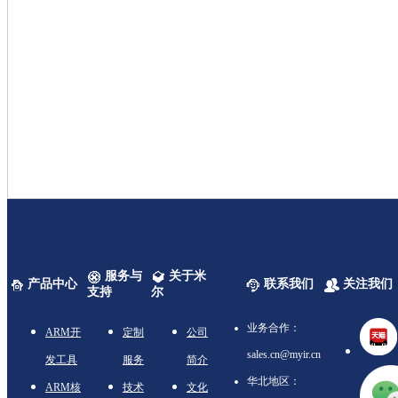
服务与
关于米
产品中心
联系我们
关注我们
支持
尔
业务合作：
ARM开
定制
公司
sales.cn@myir.cn
发工具
服务
简介
华北地区：
ARM核
技术
文化