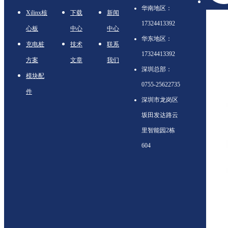
华南地区：
Xilinx核
下载
新闻
17324413392
心板
中心
中心
华东地区：
充电桩
技术
联系
17324413392
方案
文章
我们
深圳总部：
模块配
0755-25622735
件
深圳市龙岗区
坂田发达路云
里智能园2栋
604