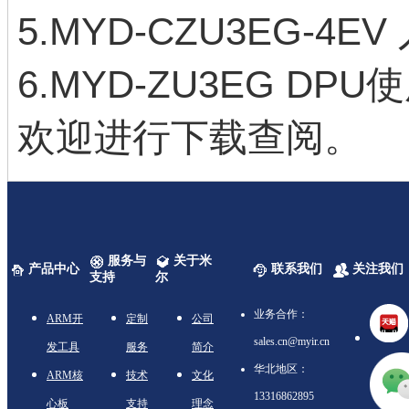
5.MYD-CZU3EG-4
6
.
MYD-ZU3EG DPU
欢迎进行下载查阅。
服务与
关于米
产品中心
联系我们
关注我们
支持
尔
业务合作：
ARM开
定制
公司
sales.cn@myir.cn
发工具
服务
简介
华北地区：
ARM核
技术
文化
13316862895
心板
支持
理念