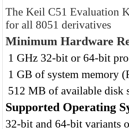
The Keil C51 Evaluation Ki
for all 8051 derivatives
Minimum Hardware Re
1 GHz 32-bit or 64-bit pro
§
1 GB of system memory 
§
512 MB of available disk 
§
Supported Operating S
32-bit and 64-bit variants