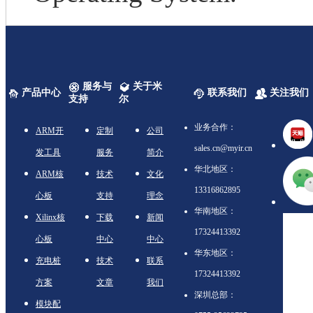
服务与
关于米
产品中心
联系我们
关注我们
支持
尔
业务合作：
ARM开
定制
公司
sales.cn@myir.cn
发工具
服务
简介
华北地区：
ARM核
技术
文化
13316862895
心板
支持
理念
华南地区：
Xilinx核
下载
新闻
17324413392
心板
中心
中心
华东地区：
充电桩
技术
联系
17324413392
方案
文章
我们
深圳总部：
模块配