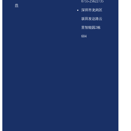
0755-25622735
件
深圳市龙岗区
坂田发达路云
里智能园2栋
604