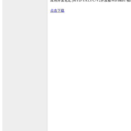
应用开发笔记 |MYD-YA157C-V2开发板WIFI&BT
点击下载