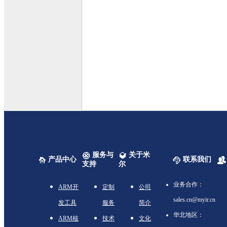
服务与
关于米
产品中心
联系我们
支持
尔
业务合作：
ARM开
定制
公司
sales.cn@myir.cn
发工具
服务
简介
华北地区：
ARM核
技术
文化