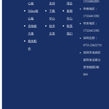
13316862895
心板
支持
理念
华南地区：
Xilinx核
下载
新闻
17324413392
心板
中心
中心
华东地区：
充电桩
技术
联系
17324413392
方案
文章
我们
深圳总部：
模块配
0755-25622735
件
深圳市龙岗区
坂田发达路云
里智能园2栋
604