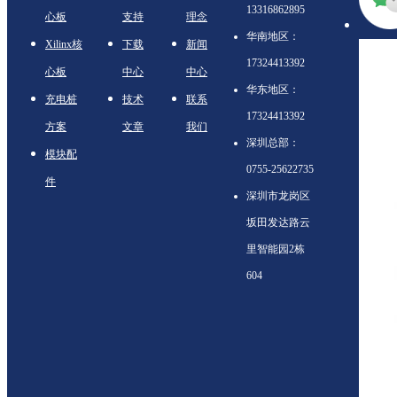
13316862895
心板
支持
理念
华南地区：
Xilinx核
下载
新闻
17324413392
心板
中心
中心
华东地区：
充电桩
技术
联系
17324413392
方案
文章
我们
深圳总部：
模块配
0755-25622735
件
深圳市龙岗区
坂田发达路云
里智能园2栋
604