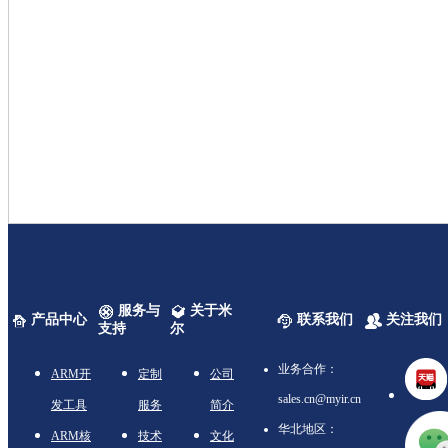
服务与
关于米
产品中心
联系我们
关注我们
支持
尔
业务合作：
ARM开
定制
公司
sales.cn@myir.cn
发工具
服务
简介
华北地区：
ARM核
技术
文化