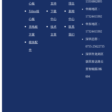
13316862895
心板
支持
理念
华南地区：
Xilinx核
下载
新闻
17324413392
心板
中心
中心
华东地区：
充电桩
技术
联系
17324413392
方案
文章
我们
深圳总部：
模块配
0755-25622735
件
深圳市龙岗区
坂田发达路云
里智能园2栋
604