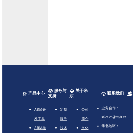
服务与
关于米
产品中心
联系我们
支持
尔
业务合作：
ARM开
定制
公司
sales.cn@myir.cn
发工具
服务
简介
华北地区：
ARM核
技术
文化