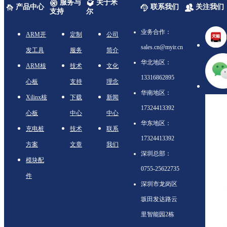
服务与
关于米
产品中心
联系我们
关注我们
支持
尔
业务合作：
ARM开
定制
公司
sales.cn@myir.cn
发工具
服务
简介
华北地区：
ARM核
技术
文化
13316862895
心板
支持
理念
华南地区：
Xilinx核
下载
新闻
17324413392
心板
中心
中心
华东地区：
充电桩
技术
联系
17324413392
方案
文章
我们
深圳总部：
模块配
0755-25622735
件
深圳市龙岗区
坂田发达路云
里智能园2栋