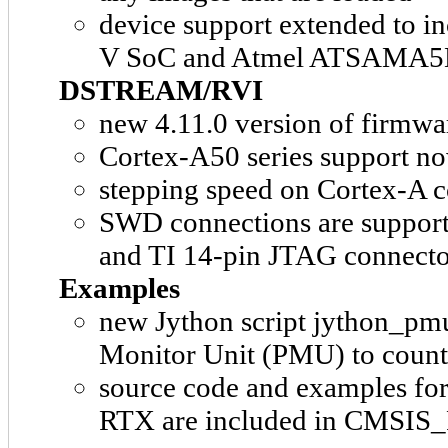
device support extended to in
V SoC and Atmel ATSAMA
DSTREAM/RVI
new 4.11.0 version of firmwa
Cortex-A50 series support no
stepping speed on Cortex-A c
SWD connections are suppor
and TI 14-pin JTAG connecto
Examples
new Jython script jython_pmu
Monitor Unit (PMU) to count 
source code and examples fo
RTX are included in CMSI