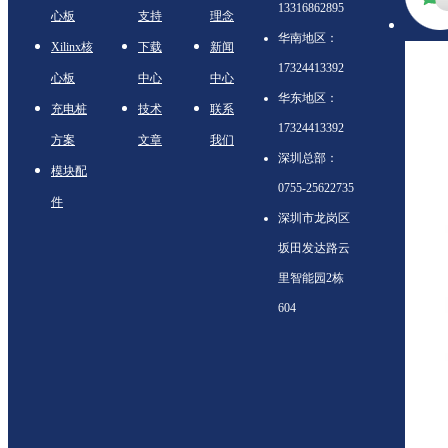
13316862895
心板
支持
理念
华南地区：
Xilinx核
下载
新闻
17324413392
心板
中心
中心
华东地区：
充电桩
技术
联系
17324413392
方案
文章
我们
深圳总部：
模块配
0755-25622735
件
深圳市龙岗区
坂田发达路云
里智能园2栋
604