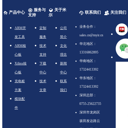
服务与
关于米
产品中心
联系我们
关注我们
支持
尔
业务合作：
ARM开
定制
公司
sales.cn@myir.cn
发工具
服务
简介
华北地区：
ARM核
技术
文化
13316862895
心板
支持
理念
华南地区：
Xilinx核
下载
新闻
17324413392
心板
中心
中心
华东地区：
充电桩
技术
联系
17324413392
方案
文章
我们
深圳总部：
模块配
0755-25622735
件
深圳市龙岗区
坂田发达路云