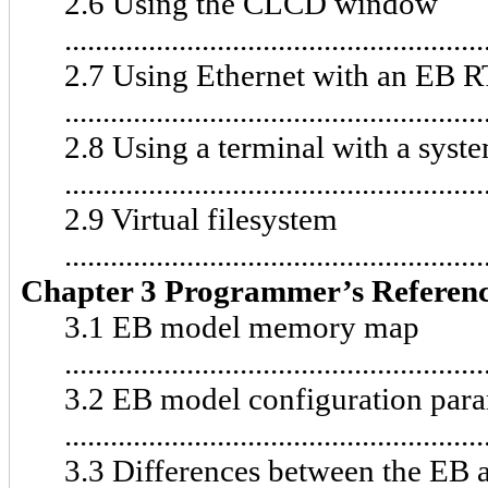
2.6 Using the CLCD window
.....................................................
2.7 Using Ethernet with an EB
....................................................
2.8 Using a terminal with a sys
....................................................
2.9 Virtual filesystem
.....................................................
Chapter 3 Programmer’s Referen
3.1 EB model memory map
......................................................
3.2 EB model configuration par
.....................................................
3.3 Differences between the EB 