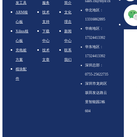
sales.cn@myir.cn
发工具
服务
简介
华北地区：
ARM核
技术
文化
13316862895
心板
支持
理念
华南地区：
Xilinx核
下载
新闻
17324413392
心板
中心
中心
华东地区：
充电桩
技术
联系
17324413392
方案
文章
我们
深圳总部：
模块配
0755-25622735
件
深圳市龙岗区
坂田发达路云
里智能园2栋
604