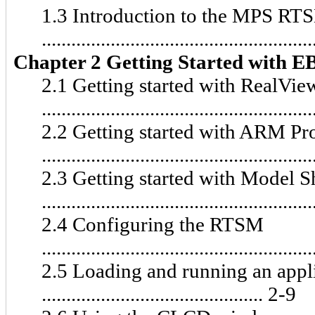
1.3 Introduction to the MPS RT
.....................................................
Chapter 2 Getting Started with
2.1 Getting started with RealVi
.....................................................
2.2 Getting started with ARM Pro
.....................................................
2.3 Getting started with Model S
.....................................................
2.4 Configuring the RTSM
......................................................
2.5 Loading and running an app
............................................. 2-9