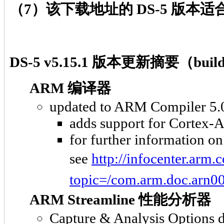
（7）该下载地址的 DS-5 版本适合
DS-5 v5.15.1 版本更新摘要（buil
ARM 编译器
updated to ARM Compiler 5.0
adds support for Cortex-
for further information 
see
http://infocenter.arm.
topic=/com.arm.doc.arn00
ARM Streamline 性能分析器
Capture & Analysis Options di