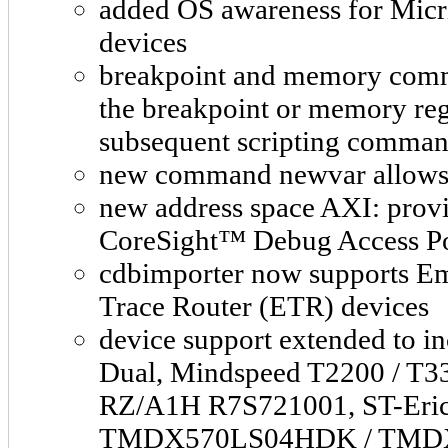
added OS awareness for Mic
devices
breakpoint and memory comma
the breakpoint or memory reg
subsequent scripting comma
new command newvar allows cr
new address space AXI: provi
CoreSight™ Debug Access P
cdbimporter now supports 
Trace Router (ETR) devices
device support extended to i
Dual, Mindspeed T2200 / T3
RZ/A1H R7S721001, ST-Eric
TMDX570LS04HDK / TMD