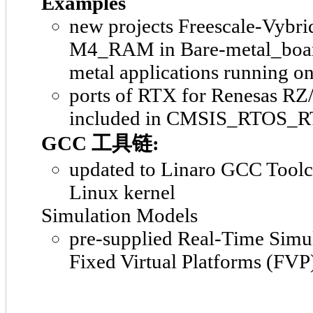
Examples
new projects Freescale-Vyb
M4_RAM in Bare-metal_board
metal applications running o
ports of RTX for Renesas R
included in CMSIS_RTOS_R
GCC 工具链:
updated to Linaro GCC Toolc
Linux kernel
Simulation Models
pre-supplied Real-Time Simu
Fixed Virtual Platforms (FVP