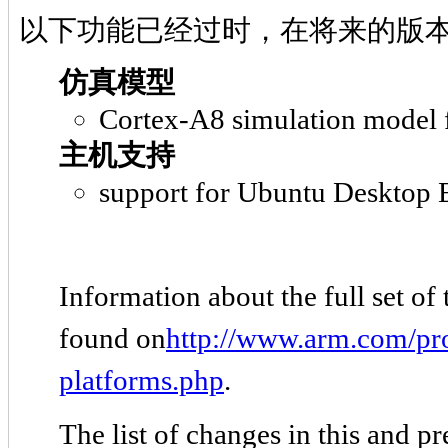
以下功能已经过时，在将来的版本
仿真模型
Cortex-A8 simulation model 
主机支持
support for Ubuntu Desktop E
Information about the full set of
found on
http://www.arm.com/pro
platforms.php
.
The list of changes in this and p