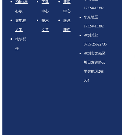
Xilinx核
下载
新闻
17324413392
心板
中心
中心
华东地区：
充电桩
技术
联系
17324413392
方案
文章
我们
深圳总部：
模块配
0755-25622735
件
深圳市龙岗区
坂田发达路云
里智能园2栋
604