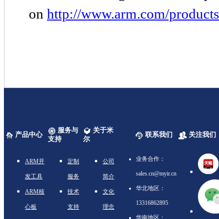
on
http://www.arm.com/products/
服务与
关于米
产品中心
联系我们
关注我们
支持
尔
业务合作：
ARM开
定制
公司
sales.cn@myir.cn
发工具
服务
简介
华北地区：
ARM核
技术
文化
13316862895
心板
支持
理念
华南地区：