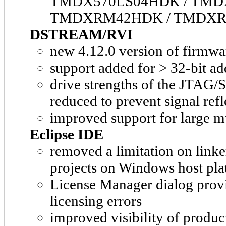
TMDX570LS04HDK / TMD
TMDXRM42HDK / TMDXR
DSTREAM/RVI
new 4.12.0 version of firmwa
support added for > 32-bit a
drive strengths of the JTA
reduced to prevent signal refl
improved support for large m
Eclipse IDE
removed a limitation on link
projects on Windows host pla
License Manager dialog provid
licensing errors
improved visibility of produc