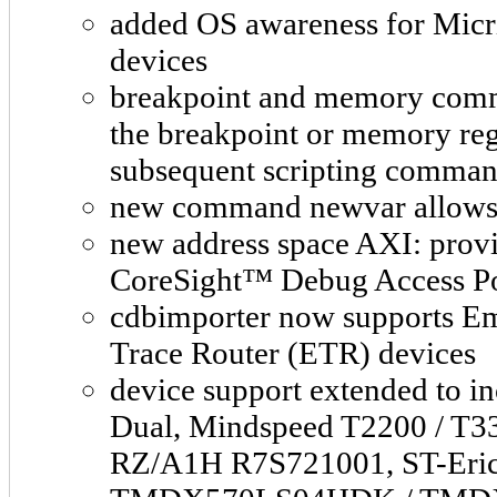
added OS awareness for Mic
devices
breakpoint and memory comma
the breakpoint or memory reg
subsequent scripting comma
new command newvar allows cr
new address space AXI: provi
CoreSight™ Debug Access P
cdbimporter now supports 
Trace Router (ETR) devices
device support extended to i
Dual, Mindspeed T2200 / T3
RZ/A1H R7S721001, ST-Eric