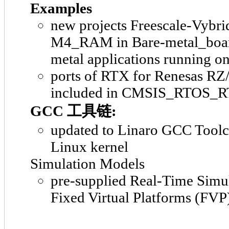
Examples
new projects Freescale-Vyb
M4_RAM in Bare-metal_board
metal applications running o
ports of RTX for Renesas R
included in CMSIS_RTOS_R
GCC 工具链:
updated to Linaro GCC Toolc
Linux kernel
Simulation Models
pre-supplied Real-Time Simu
Fixed Virtual Platforms (FVP