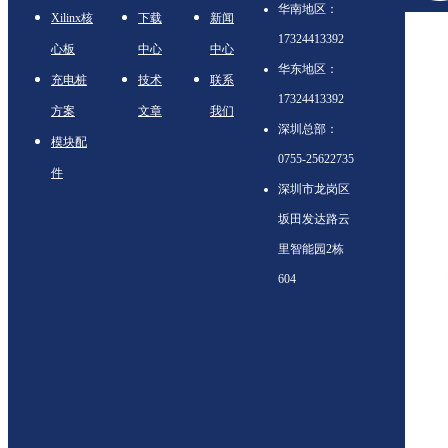
华南地区：
Xilinx核
下载
新闻
17324413392
心板
中心
中心
华东地区：
充电桩
技术
联系
17324413392
方案
文章
我们
深圳总部：
模块配
0755-25622735
件
深圳市龙岗区
坂田发达路云
里智能园2栋
604