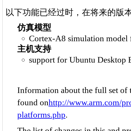
以下功能已经过时，在将来的版本
仿真模型
Cortex-A8 simulation model 
主机支持
support for Ubuntu Desktop E
Information about the full set of
found on
http://www.arm.com/pro
platforms.php
.
The list of changes in this and p