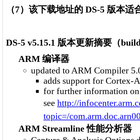
（7）该下载地址的 DS-5 版本适合
DS-5 v5.15.1 版本更新摘要（buil
ARM 编译器
updated to ARM Compiler 5.0
adds support for Cortex-
for further information 
see
http://infocenter.arm.
topic=/com.arm.doc.arn00
ARM Streamline 性能分析器