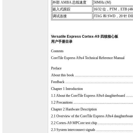
外部 AMBA 总线速度
50MHz (M)
嵌入式跟踪
16/32 位，PTM，ETB (4K
调试连接
JTAG 和 SWD，20 针 DI
Versatile Express Cortex-A9 四核核心板
用户手册目录
Contents
CoreTile Express A9x4 Technical Reference Manual
Preface
About this book ....................................................................
Feedback .............................................................................
Chapter 1 Introduction
1.1 About the CoreTile Express A9x4 daughterboard ..................
1.2 Precautions ....................................................................
Chapter 2 Hardware Description
2.1 Overview of the CoreTile Express A9x4 daughterboard .........
2.2 Cortex-A9 MPCore test chip .............................................
2.3 System interconnect signals ..............................................