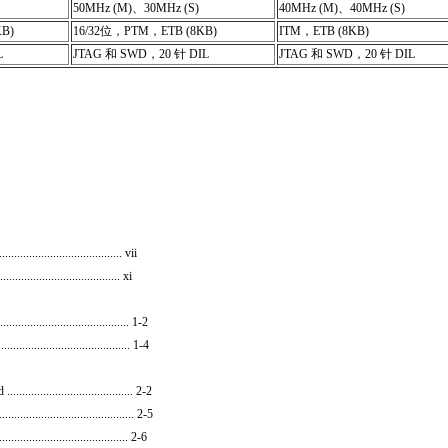
50MHz (M)、30MHz (S)
40MHz (M)、40MHz (S)
B)
16/32位，PTM，ETB (8KB)
ITM，ETB (8KB)
L
JTAG 和 SWD，20 针 DIL
JTAG 和 SWD，20 针 DIL
...................................... vii
....................................... xi
................................. 1-2
.......................................... 1-4
................................. 2-2
....................................... 2-5
...................................... 2-6