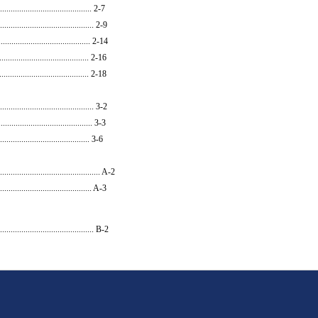
..................................... 2-7
............................................ 2-9
.......................................... 2-14
.......................................... 2-16
................................... 2-18
...................................... 3-2
..................................... 3-3
................................... 3-6
....................................... A-2
...................................... A-3
.......................................... B-2