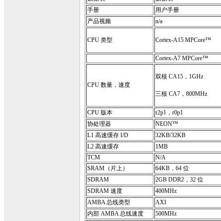
手册
用户手册
产品视频
n/a
CPU 类型
Cortex-A15 MPCore™
Cortex-A7 MPCore™
双核 CA15，1GHz
CPU 数量，速度
三核 CA7，800MHz
CPU 版本
r2p1，r0p1
协处理器
NEON™
L1 高速缓存 I/D
32KB/32KB
L2 高速缓存
1MB
TCM
N/A
SRAM（片上）
64KB，64 位
SDRAM
2GB DDR2，32 位
SDRAM 速度
400MHz
AMBA 总线类型
AXI
内部 AMBA 总线速度
500MHz