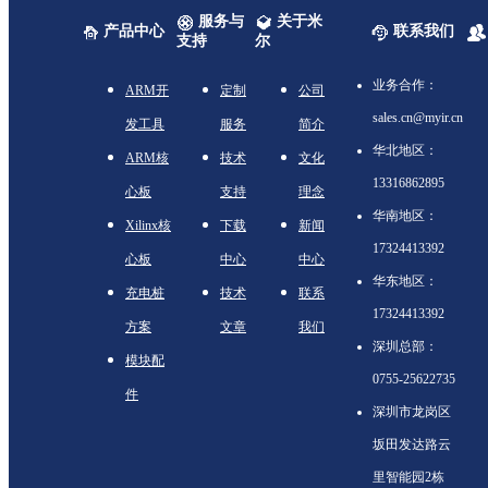
服务与
关于米
产品中心
联系我们
支持
尔
业务合作：
ARM开
定制
公司
sales.cn@myir.cn
发工具
服务
简介
华北地区：
ARM核
技术
文化
13316862895
心板
支持
理念
华南地区：
Xilinx核
下载
新闻
17324413392
心板
中心
中心
华东地区：
充电桩
技术
联系
17324413392
方案
文章
我们
深圳总部：
模块配
0755-25622735
件
深圳市龙岗区
坂田发达路云
里智能园2栋