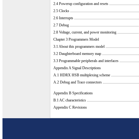
2.4 Powerup configuration and resets ......................................
2.5 Clocks ..........................................................................
2.6 Interrupts ......................................................................
2.7 Debug ..........................................................................
2.8 Voltage, current, and power monitoring ..............................
Chapter 3 Programmers Model
3.1 About this programmers model ..........................................
3.2 Daughterboard memory map ..............................................
3.3 Programmable peripherals and interfaces ............................
Appendix A Signal Descriptions
A.1 HDRX HSB multiplexing scheme ......................................
A.2 Debug and Trace connectors ............................................
Appendix B Specifications
B.1 AC characteristics ..........................................................
Appendix C Revisions