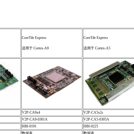
CoreTile Express
CoreTile Express
适用于 Cortex-A9
适用于 Cortex-A5
V2P-CA9x4
V2P-CA5x2s
V2P-CA9-0301A
V2P-CA5-0305A
HBI-0191
HBI-0225
数据表
数据表