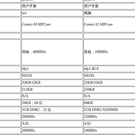
用户手册
用户手册
n/a
视频
Cortex-A9 MPCore
Cortex-A5 MPCore
四核，400MHz
双核，100MHz
r0p1
r0p1-RC0
NEON
NEON
32KB/32KB
32KB/32KB
512KB
256KB
N/A
N/A
16KB，64 位
64KB
1GB DDR2，32 位
1GB DDR2 SODIMM
266MHz
120MHz
AXI
AXI
200MHz
100MHz