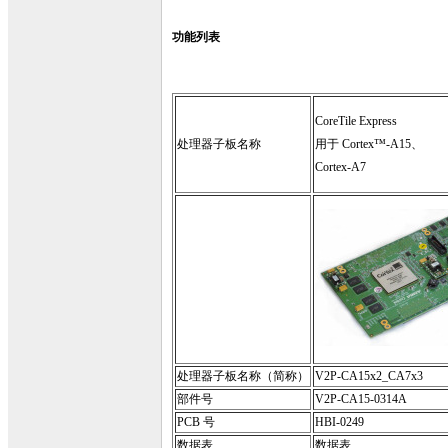
功能列表
CoreTile Express
处理器子板名称
用于 Cortex™-A15、
Cortex-A7
处理器子板名称（简称）
V2P-CA15x2_CA7x3
部件号
V2P-CA15-0314A
PCB 号
HBI-0249
数据表
数据表