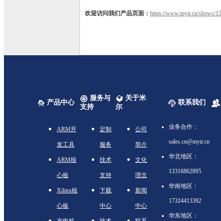
欢迎访问我们产品页面：
https://www.myir.cn/shows/15
服务与
关于米
产品中心
联系我们
支持
尔
业务合作：
ARM开
定制
公司
sales.cn@myir.cn
发工具
服务
简介
华北地区：
ARM核
技术
文化
13316862895
心板
支持
理念
华南地区：
Xilinx核
下载
新闻
17324413392
心板
中心
中心
华东地区：