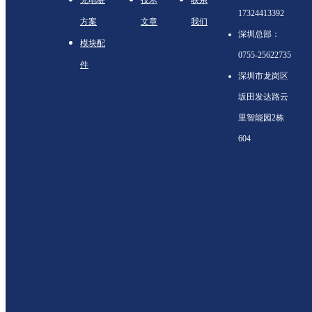
充电桩
技术
联系
17324413392
方案
文章
我们
深圳总部：
模块配
0755-25622735
件
深圳市龙岗区
坂田发达路云
里智能园2栋
604