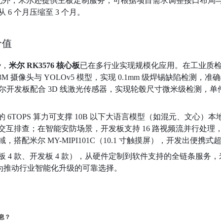
册。此外，米尔还提供主板定制服务，可根据项目需求调整接口布局
6 个月压缩至 3 个月。
价值
势，
米尔 RK3576 核心板
已在多行业实现规模化应用。在工业质检领域
M003M 摄像头与 YOLOv5 模型，实现 0.1mm 级焊锡缺陷检测，准
尔开发板配合 3D 线激光传感器，实现轮毂尺寸微米级检测，单件检
板的 6TOPS 算力可支撑 10B 以下大语言模型（如混元、文
互排查；在智能安防场景，开发板支持 16 路视频流并行处理，
搭配米尔 MY-MIPI101C（10.1 寸触摸屏），开发出便
4 款、开发板 4 款），从硬件定制到软件支持的全链条服务，米尔 
成为推动行业智能化升级的可靠选择。
信息？