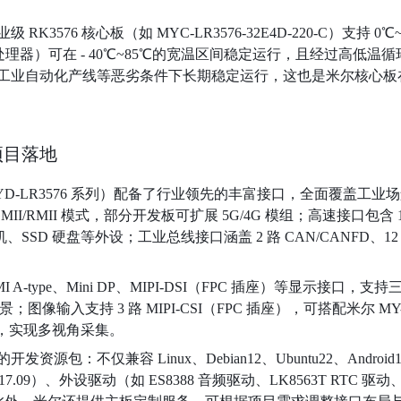
3576 核心板（如 MYC-LR3576-32E4D-220-C）支持 
RK3576J 处理器）可在 - 40℃~85℃的宽温区间稳定运行，且经过
工业自动化产线等恶劣条件下长期稳定运行，这也是米尔核心板
项目落地
（MYD-LR3576 系列）配备了行业领先的丰富接口，全面覆盖
II/RMII 模式，部分开发板可扩展 5G/4G 模组；高速接口包含 1 路 P
SSD 硬盘等外设；工业总线接口涵盖 2 路 CAN/CANFD、12 
ype、Mini DP、MIPI-DSI（FPC 插座）等显示接口，支持三屏异
像输入支持 3 路 MIPI-CSI（FPC 插座），可搭配米尔 MY-C
模块，实现多视角采集。
包：不仅兼容 Linux、Debian12、Ubuntu22、Androi
ot 2017.09）、外设驱动（如 ES8388 音频驱动、LK8563T RTC 驱动