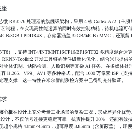
底座
RK3576 处理器的旗舰级架构，采用 4 核 Cortex-A72（主频最高 2
 先进工艺制程，在实现高性能运算的同时有效控制功耗，待机电流可低
8GB LPDDR4X，存储器涵盖 32GB/64GB eMMC，还预留 E
），支持 INT4/INT8/INT16/FP16/BF16/TF32 多精度混合运算，
RKNN-Toolkit2 开发工具链的硬件级量化优化，结合米尔提供的驱
应对物体识别、缺陷检测、人脸识别等复杂 AI 任务。在多媒体处理方
兼容 H.265、VP9、AV1 等多种格式，配合 1600 万像素 ISP（支持 
处理支撑，这一特性在米尔智能质检方案中已得到充分验证。
需求
 核心板
在设计上充分考量工业场景的复杂工况，形成差异化优势。核心
蔽罩设计，不仅信号连接更稳定可靠，抗震性提升 30%，还能有
小规格 43mm×45mm，超薄厚度 3.85mm（含屏蔽盖）