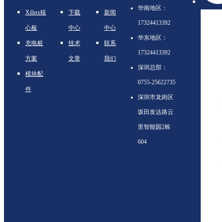
华南地区：
Xilinx核
下载
新闻
17324413392
心板
中心
中心
华东地区：
充电桩
技术
联系
17324413392
方案
文章
我们
深圳总部：
模块配
0755-25622735
件
深圳市龙岗区
坂田发达路云
里智能园2栋
604