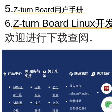
5.
Z-turn Board用户手册
6.
Z-turn Board Linu
欢迎进行下载查阅。
服务与
关于米
产品中心
联系我们
关注我们
支持
尔
业务合作：
ARM开
定制
公司
sales.cn@myir.cn
发工具
服务
简介
华北地区：
ARM核
技术
文化
13316862895
心板
支持
理念