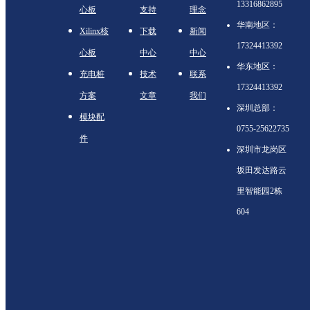
13316862895
心板
支持
理念
华南地区：
Xilinx核
下载
新闻
17324413392
心板
中心
中心
华东地区：
充电桩
技术
联系
17324413392
方案
文章
我们
深圳总部：
模块配
0755-25622735
件
深圳市龙岗区
坂田发达路云
里智能园2栋
604