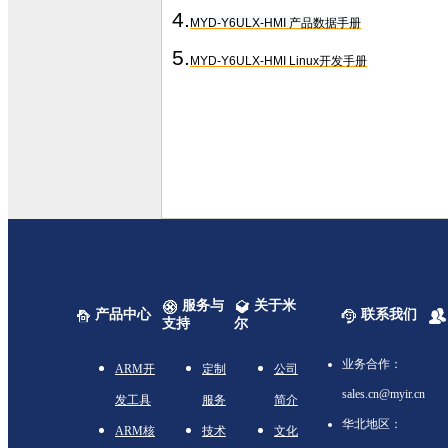
4.
MYD-Y6ULX-HMI 产品数据手册
5.
MYD-Y6ULX-HMI Linux开发手册
服务与
关于米
产品中心
联系我们
支持
尔
业务合作：
ARM开
定制
公司
sales.cn@myir.cn
发工具
服务
简介
华北地区：
ARM核
技术
文化