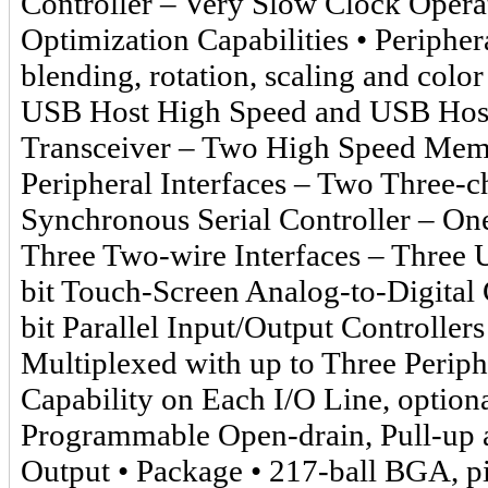
Controller – Very Slow Clock Oper
Optimization Capabilities • Peripher
blending, rotation, scaling and col
USB Host High Speed and USB Host
Transceiver – Two High Speed Memo
Peripheral Interfaces – Two Three-
Synchronous Serial Controller – On
Three Two-wire Interfaces – Three
bit Touch-Screen Analog-to-Digital
bit Parallel Input/Output Controlle
Multiplexed with up to Three Periph
Capability on Each I/O Line, optiona
Programmable Open-drain, Pull-up a
Output • Package • 217-ball BGA, p