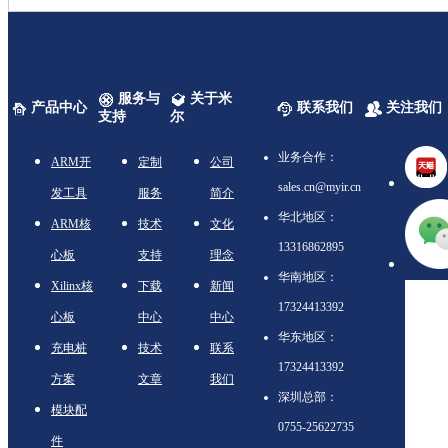
服务与
关于米
产品中心
联系我们
关注我们
支持
尔
业务合作：
ARM开
定制
公司
sales.cn@myir.cn
发工具
服务
简介
华北地区：
ARM核
技术
文化
13316862895
心板
支持
理念
华南地区：
Xilinx核
下载
新闻
17324413392
心板
中心
中心
华东地区：
充电桩
技术
联系
17324413392
方案
文章
我们
深圳总部：
模块配
0755-25622735
件