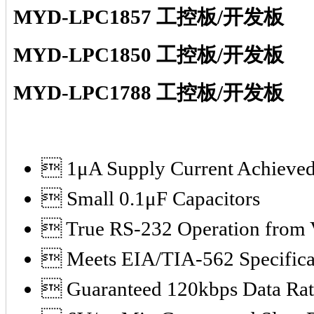
MYD-LPC1857 工控板/开发板
MYD-LPC1850 工控板/开发板
MYD-LPC1788 工控板/开发板
 1μA Supply Current Achieve
 Small 0.1μF Capacitors
 True RS-232 Operation from 
 Meets EIA/TIA-562 Specifica
 Guaranteed 120kbps Data Rat