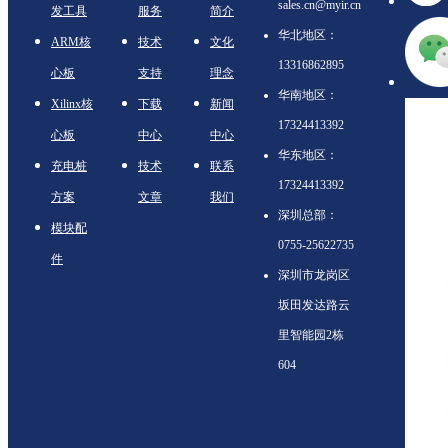
sales.cn@myir.cn
发工具
服务
简介
华北地区：
ARM核
技术
文化
13316862895
心板
支持
理念
华南地区：
Xilinx核
下载
新闻
17324413392
心板
中心
中心
华东地区：
充电桩
技术
联系
17324413392
方案
文章
我们
深圳总部：
模块配
0755-25622735
件
深圳市龙岗区
坂田发达路云
里智能园2栋
604