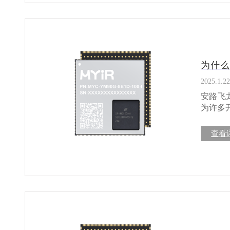
为图像处理、
发板集成
用AI加速算
持：提供完
求，帮助开发者快速
力：提供多个
DR1M90
档和示例代码，降低开
支持，芯
发 物联网设备原型设计 四、米尔RK3562解决方案的优势 高性能与低功耗的完美平衡：
持多协议数
为什么
RK35
居：支持
应用场景
DR1M9
2025.1.22
核心板和
功耗需求，为
安路飞
持：米
人机控制
为许多开发
RK3562
便携式医疗
单元：飞
驶辅助系统
议支持：
查看
术的不
支持：内
场。其高
生态 完善的开发工具链：安路科技提供飞龙DR1M90的全套开发工具，包括设计软件、仿
龙DR1M9
真工具及调试工具，
据实际需求进行定制开发
坛，提供丰富的技术支持
运行功耗，适合
际负载优化功耗表现。 四、可
据传输与存储安全。 抗干扰设计