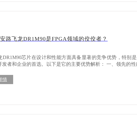
语音识别等任务提供硬件加速支持。 神经网络模型优化：芯片支持FPGA常
了核心板、电源模块、显示接口、网络接口等，支持即插即用。 丰富的
法，优化推理效率，同时降低功耗。 灵活的可编程性：满足多样化AI应用需
整的Linux和Android BSP（板级支持包），支持快速应用开发。 灵活的
迭代算法。 三、通信与网络设备中的广泛应用 5G通信基站：飞龙
扩展接口，支持用户自定义功能模块。 详细的开发文档：提供全面的技术文
可用于5G基站中，实现高速数据处理和实时通信。 网络加速卡：借助其PCIe接口
发门槛。 开发板应用： 嵌入式系统开发 AI算法验证 多媒体应用开
片可以充当高速网络加速卡中的核心组件，提升数据吞吐量。 高效协议转换：支
据交互，在通信设备中担当协议桥梁角色。 四、消费电子领域的潜力 智能家
安路飞龙DR1M90是FPGA领域的佼佼者？
62芯片在提供强大计算能力的同时，保持了低功耗特性，适合电池供电
智能家电的逻辑控制和数据通信，实现更高效的家居自动化。 AR/VR设备：飞龙
：从工业控制到消费电子，RK3562都能提供可靠的硬件支持。 快速开发与部署
0在AR/VR设备中能进行高速图像处理，提升用户体验。 智能可穿戴设备：适配低
开发板的设计大大缩短了产品开发周期，降低了研发成本。 强大的生态系统支
智能手表等设备提供长续航能力。 五、其他创新应用场景 无人机技术：在无
龙DR1M90芯片在设计和性能方面具备显著的竞争优势，特别
尔电子提供全面的技术支持和开发工具，帮助开发者快速实现产
和导航中，飞龙DR1M90实现了高精度和低延迟的数据处理。 医疗设备：适用于
者和企业的首选。以下是它的主要优势解析： 一、领先的性能表现 高密度逻辑
核心板及开发板产品详情：https://www.myir.cn/shows/152/83.html
设备的数据采集与分析，提升医疗诊断效率。 汽车电子：用于ADAS（高级驾
龙DR1M90芯片内部集成超过90K逻辑单元，满足高复杂度算法处
）和车载信息娱乐系统中，提供可靠的硬件支持。 未来发展前景 随着FPGA技
全面支持PCIe、USB 3.0、SATA等多种高速接口协议，适配更多设备
详情
断演进，安路飞龙DR1M90芯片将进一步赋能更多领域，助力
置大容量块RAM和支持DDR4内存接口，提供卓越的存储性能。 二、灵活的
性能、高可靠性及灵活的应用场景，将为智能化未来注入强大动力。 查
0核心板及开发板产品详情：https://www.myir.cn/shows/155/85.ht
开发者上手快。 兼容多种IP核：支持广泛的第三方IP核，方便客户根
。 开放的生态支持：安路科技构建了活跃的技术社区和开发者论
。 三、低功耗高效率 先进工艺设计：采用低功耗工艺，显著降低
对能耗敏感的应用场景。 智能功耗管理：芯片支持动态功耗调整，根据实
靠的安全性 硬件加密功能：内置多种硬件加密模块，保障数
：设计符合工业级标准，能在严苛环境中稳定运行。 五、