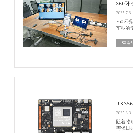
360
度。开发
越，支持三屏异显 RK3576在多媒体处理
2025.7.31
码和4K
360环视是什么？它能
需要高清视频处理的
车型的
时驱动
辆或设
性。灵
断、自动路径规划等功
查看
性。 工业级可靠性，适应严苛环境 米尔电子RK3576核心板提供商业级（0℃～+70℃）和
示、无
工业级
技术能否落地，关
量元器
头的数
行。 核心板采用LGA 381 PIN封装，尺寸仅为43mm×45mm×3.85mm（含屏蔽盖），紧凑的
接口支持显示需求。 很多开发者
设计使
够，限制了视野覆盖； l 视频
升产品长期可靠性。 丰富接口配置
能感知； l 输出能力弱，难以支持多屏显示或异显需求。 这时候，一个
括双千兆以
富、AI能力强的
各种工业应用场景的
打造 面对360环视的技术需求，米尔RK3576开发板凭借出色的性能与多样化接口，成为该
低系统
领域内
RK3
智能网关，R
中，RK3576都
电子为
的关键优势包括： ✅ 支持多摄像头接入
2025.3.3
软件方面支
频数据采集； l 视频流可通过RTSP协议远程推送，
随着物
BSP源码包、开发
l 搭载NP
需求日
摸屏、5
测、人形识别等视觉感知