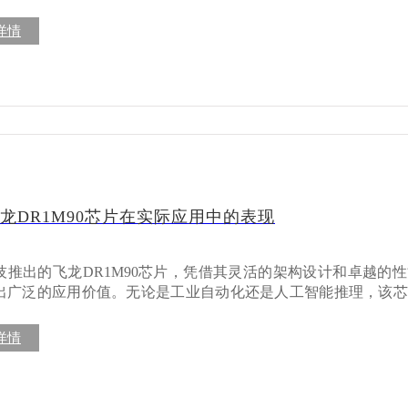
562芯片的核心板和开发板，为开发者提供了强大的硬件支持。本
3576核心板适用于工业控制、机器人、无人机、智能
562芯片、米尔RK3562核心板及开发板的特点与应用场景，帮
详情
智能医疗、边缘计算等多个领域。其均衡的性能配置、强大的A
绍 瑞芯微RK3562是一款基于ARM架构的高性
工业AI应用的理想选择。 随着工业智能化程度的不断提高，对边缘计算设
I、LVDS等多种接口，拓展灵活； ✅ 多系统兼容，开发更高效 l 兼容主流系统
功耗处理器，专为智能设备、工业控制和物联网应用设计。该芯片
求也日益增长。米尔电子RK3576核心板凭借其出色的性能和可
oid、Linux、Debian+ROS； l 提供完整开发文档与SDK，降低方案集成难
，集成了四核Cortex-A53 CPU和Mali-G52 GPU，具备
 想了解更多关于米尔RK3576核心板/开发板的详细信息？ 欢迎
页面：https://www.myir.cn/shows/151/81.html
车辅助到机器人感知 在实际项目中，米尔RK3576已经
轻松应对多任务处理需求。 强大的图形处理能力：集成Mali-G52 GPU，支持
实时监控； l 智能车载交互平
 ES 3.2、Vulkan 1.1等图形API，适用于高清显示和图形渲染。 丰富的接口支持：
音交互+实时画面反馈； l 机器人视觉平台：融合摄像头、激光雷达与AI
外设接口，包括USB 3.0、PCIe 2.0、千兆以太网等，满足多样化
能监控终端：支持多个画面远程回传，保障数据安全与可视
采用先进的电源管理技术，显著降低功耗，延长设备续航时间。 AI加速能力
结 360环视不
U（神经网络处理单元），支持AI推理和机器学习应用，适用于
龙DR1M90芯片在实际应用中的表现
能看见”的系统，更是“能理解”的智能系统。它对硬件平台的要
心板是基于瑞芯微RK3562芯片设
I识别、多路输出与系统稳定性。 米尔RK3576开发板凭借多摄接入、三屏
集成度模块，旨在为开发者提供快速开发和生产部署的解决方案
强AI算力与系统兼容性，成为360环视应用场景下的理想选择。
内存、存储和必要的电源管理模块，用户只需设计底板即可完成产品开
技推出的飞龙DR1M90芯片，凭借其灵活的架构设计和卓越的
人，它都能快速部署、稳定运行，帮助开发者高效实现落地方案。 想了解
出广泛的应用价值。无论是工业自动化还是人工智能推理，该芯
尔RK3576开发板的详细信息？欢迎访问我
核心角色 精准控制：飞龙DR1M90支持复杂逻辑运
www.myir.cn/shows/151/81.html
DMI、USB、GPIO等接口，方便连接各种外设。 稳定可靠：经过严格的测试和验
处理，可用于工业机器人、数控机床等设备，实现高精度运动控制。 数
详情
境中的长期稳定运行。 应用场景： 工业控制设备 智能家居终端 医疗设
内置多种高速接口，能够高效采集和处理传感器数据，为工业物联
台，旨在帮助用户快速上手RK3562芯片的功能和性能。开发板
，方便开发者进行原型设计和应用开发。 开发板特点： 完整的硬件资源：开