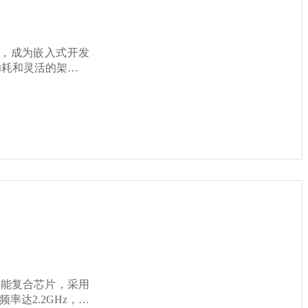
度，成为嵌入式开发
功耗和灵活的架构设
供了值得信赖的解
求。 高速接
提升了数据传输效率。
的完美平衡。 安
现了安路科技的技
频率达2.2GHz，以