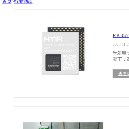
首页
>
行业动态
RK3
2025.11.2
米尔电子R
潮下，
RK3
置，为工业AI
查看
处理器采
具高性
同时优化功耗表现。 无论是工业
并行处理
理，进一步优化系统能效比。
6TO
设备可
器，既
Tens