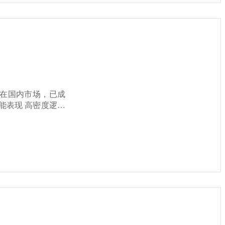
软件支
扩展能
设备。 广泛的
：
是在国内市场，已成
品落地。 查看
理需求。 多协
。 高速内存
国产芯片走向全球市
开发
看安路飞
ml