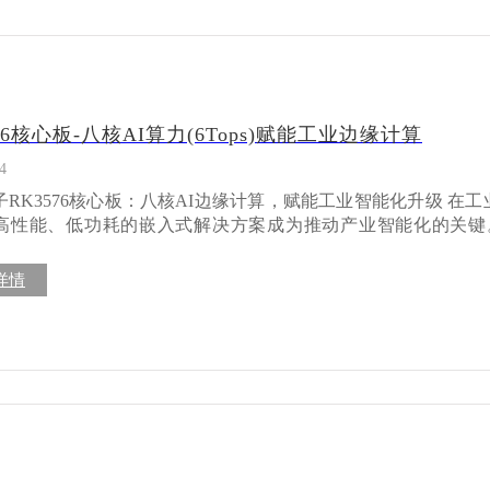
576核心板-八核AI算力(6Tops)赋能工业边缘计算
4
K3576核心板：八核AI边缘计算，赋能工业智能化升级 在工业4.0和AIoT时代浪
高性能、低功耗的嵌入式解决方案成为推动产业智能化的关键
576核心板基于瑞芯微新一代RK3576处理器，以其卓越的运算
应用提供了强有力的技术支撑。 强大内核性能，满足复杂计算需求 RK3576
详情
用八核架构设计，集成四核Cortex-A72（主频高达2.2GHz）和四核C
能与高能效。这种大小核设计使得设备能够根据负载动态调配资
控制系统中的实时数据处理，还是智能终端设备的多任务
，RK3576都能轻松应对。处理器还内置Cortex-M0核心，
 6TOPS NPU算力，加速AI应用落地 RK3576集成的NPU提供
PS（INT8）算力，这一特性使其在边缘AI应用中表现突出。在
以在本地高效完成物体识别、人脸识别、语音分析等AI任务，
降低了网络带宽需求，也提高了系统响应速度和数据安全性。 该NP
orFlow、Caffe、PyTorch、ONNX等主流深度学习框架，大大