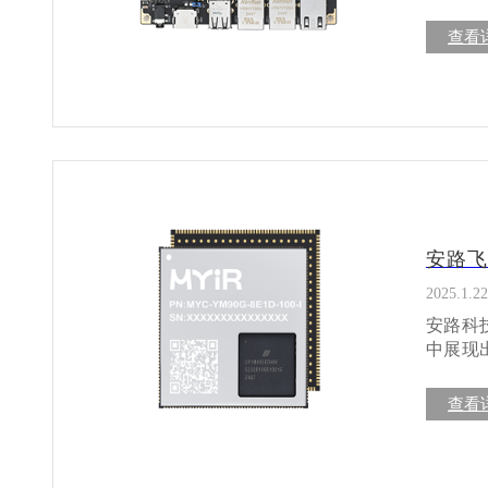
RK3
速构建原型系统。 应用场景广泛 RK
力； ✅ 三屏异显，沉浸式交互体验 l 支持三路屏幕异显输出，各屏幕可独立显示不同内
RK3
查看
终端、
容； l 适合用于驾驶座影像展示、副驾娱乐屏与后排信息屏三位一体交互系统； l 兼容
入式解决方案。 一、瑞芯微RK3562芯片介
资源，使其成为
HDMI、MIP
能、低
备的需
环境，包括Andr
工艺制程
客户实现智能化转型升级。
度； l 支持AMP协处理技术，实现主控与AI模块异构协同运算； 米尔RK3576开发板8路摄
力。 主要特点： 高性能四核CPU：RK3562搭载四核ARM Cortex-A53处理器，主频高达
访问我们产品
像头+三屏异显展示 实际应用：从泊
1.8GHz，能够
广泛用于： l 自动泊车辅助系统：实现精准入位、路径识别、
OpenGL
台：三屏异显+语
支持多种
判断实现路径规划； l 工业智
耗设计：
化处理。 这些应用背后，都离不开其强大的多摄接入与AI识别支持能力。 总
置NP
安路飞
只是“
别等场景。 二、米尔RK3562核心板介绍 米尔RK3562核
顾视频处理、A
计的高
2025.1.22
异显、
理器、
安路科
智能机器
特点： 高集成度设计：核心板集成了LPDDR4内存和eMMC存储，减少了外围电路设计复
中展现
于米
杂度。 小巧紧凑：采用紧凑型设计，适合空间受限的应用场景。 丰富的扩展接口：提供
高效的解决方案。 一、工业自动化中的
https://
MIPI、H
算和实时
查看
证，确保在工业环
传输：
备 智能零售终端 三、米尔RK3562开发板介绍 米尔RK3562开发板是为开发者提供的评估和
支持。 抗环境干扰：采用工业级设计，芯片在高温、高湿等恶劣环境下依然能够稳定运
开发平
行。 二、人工智能推理加速 边缘计算设备：飞龙DR1M90适合部署于AI边缘计算设备中，
源和软件支持