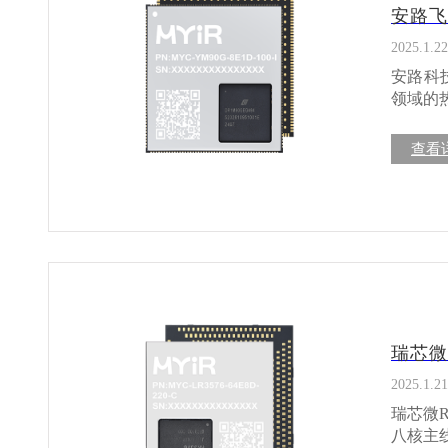
适用领域广泛 飞龙DR1M90芯片凭借其高性能
安路飞
现出色，包括： 工业物联网：在工业物联网
工智能加速：
2025.1.22
为高效数据处理提供保
安路科
（VR）设备。 国产芯片的未来之星 作为国产F
领域的
中国芯
计为特点，适用于
决方案。 查看安路飞龙DR1
集成了超
查看
https://
该芯片内
口支持
低功耗
全可靠：内置
制和工业
的并行处理能
备中，飞龙DR
备等新兴领域。 为什么选择安路飞龙DR1M
领先企业，拥
瑞芯微
技术支持，缩短了产
情况下，成本更具竞争力。
2025.1.21
新的发
瑞芯微RK3576芯片介绍 瑞
术实力和市场前景。
八核主线