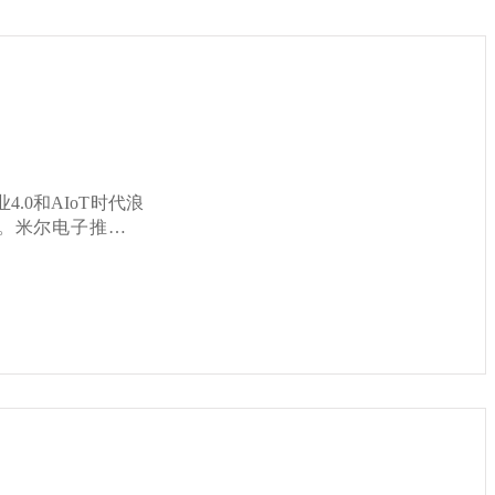
。米尔电子推出的
能力和丰富的接口配
ortex-A53，兼
源，在保证性能的
专门负责低功耗任务处
实际场景中，这意味着
无需依赖云端服务
U支持
降低了AI模型部署的难