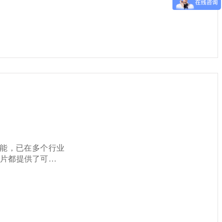
文将详细介绍瑞芯微
助您更好地了解这一嵌
I算力和丰富的接口
采用先进的28nm
靠性，正助力各行业
强大的计算和图形处理能
连接需求。 低功
：内
智能摄像头、人脸识
求极高，必须同时兼
。核心板集成了处
无论是自动泊车还是
发。 核心板
性能，已在多个行业
更多关
片都提供了可靠、
们产品页面：
据采集与
网（IIoT）提供
提供了丰富的硬件资