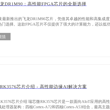
、低功耗及安全可靠的特性，在多个领域表
龙DR1M90：高性能FPGA芯片的全新选择
设备中应用，支持多协议通信和数据采集。 人
为边缘AI设备提供强大的推理加速能力。 通信基础设施：在5G通信设备中，
障。 消费电子：适用于智能家电、增强现实（AR）和虚拟现实
技最新推出的飞龙DR1M90芯片，凭借其卓越的性能和高集成
PGA芯片的代表，安路飞龙DR1M90展现了
热门选择。这款FPGA芯片不仅提供了强大的计算能力，还以低
片设计企业的创新能力。其高性价比和灵活性，为国内外客户提
广泛的行业应用场景。 芯片规格与特点 高性能逻辑单元：飞龙DR1M90
M90核心板及开发板产品详情：
过90K的逻辑单元，为复杂运算和并行处理提供了可靠保障。 丰富的存储资源：
详情
www.myir.cn/shows/155/85.html
置多级存储，包括高速SRAM和大容量块RAM，可满足不同的缓存需
：支持多种高速通信接口，如PCIe、DDR3/4和高速以太网，
设计：基于先进的工艺技术，飞龙DR1M90实现了高性能与低功耗
多种硬件加密功能，确保数据安全。 应用场景 工业自动化：在工业机器人控
网络通信中，飞龙DR1M90的实时处理能力显得尤为重要。 人工智能：凭借强大
力，该芯片是AI推理加速器的理想选择。 通信设备：在5G基站和边缘计算设
1M90为高效数据传输提供了支持。 消费电子：适用于智能家居、AR/VR设
90？ 自主创新品牌：安路科技作为国产FPGA
有丰富的研发经验和技术积累。 完善的生态系统：提供全面的开发工具链和
RK3576芯片介绍 - 高性能边缘AI解决方案
品开发周期。 高性价比：相比国际品牌，飞龙DR1M90在性能相当的
 安路飞龙DR1M90芯片的发布，标志着国产FPGA芯片进入了全
展阶段。其强大的性能、丰富的功能和广泛的应用场景，充分展
芯微RK3576芯片是一款面向AIoT应用的高性能复合芯片，采用
 查看安路飞龙DR1M90核心板及开发板产品详情：
处理器架构：四核Cortex-A72和四核Cortex-A53结合，最高主题