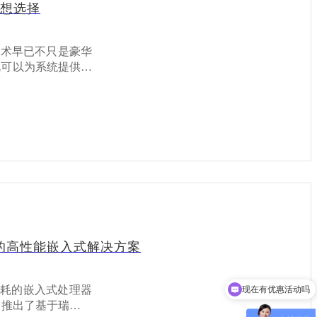
理想选择
能力卓
。这一特性使其特别适合
视可以为系统提供车
景提供了更多可能
现物体检测、避障判
升系统设计的灵活
”的关键感知环节。
工业级产品采用高质
恶劣条件下稳定运
及足够多的视频输出
还能有效防尘，提
NFD、UART等，满足
是需要多路通信的
是机器人视觉平台
芯片的高性能嵌入式解决方案
适配器及相关线材。
多种操作系统，提供完整的
耗的嵌入式处理器
可以介绍下你们的产品么
，推出了基于瑞芯微
模块等，方便开发者快