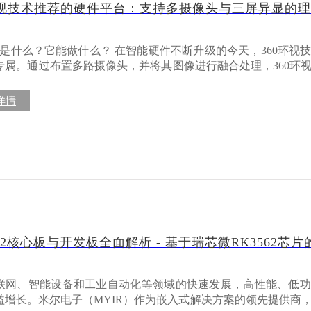
环视技术推荐的硬件平台：支持多摄像头与三屏异显的
者可以便捷地将已有模型迁移到RK3576平台，加速产品上市进程。 多媒体
方面同样出色，支持8K@30fps/4K@120fps视频解
@60fps编码，覆盖H.265、VP9、AVS2、AV1等多种格式
做什么？ 在智能硬件不断升级的今天，360环视技术早已不只是豪华
智能终端设备。 尤为值得一提的是，RK3576支持三屏异显功能，可同
专属。通过布置多路摄像头，并将其图像进行融合处理，360环
三个显示设备输出不同内容，为数字标牌、交互式终端等应用场
备周围的完整视野。 它不仅能够消除盲区，还能通过AI识别实
活的VOP设计允许开发者根据实际需求调整视频输出配置，提
能。 如今，这项技术已经广泛应用于自动泊车系统、智能座舱显
详情
人配送机器人、物流AGV小车等多个领域，成为“让设备更聪明
（-40℃～+85℃）两种规格，满足不同应用场景的环境要求。
键在硬件平台选型 360环视的落地并不简单。它不仅需要多个高清摄像
件，经过严格的环境适应性测试，确保在宽温、高湿、振动等
据输入，还需要稳定的图像处理能力、强大的AI推理能力，以
在选型时会遇到一些挑战，比如： l 摄像头接入通道不
其特别适合结构受限的产品应用。屏蔽罩设计不仅抗信号干扰，
编解码能力不足，画面延迟； l 缺乏AI识别能力，无法实现智
，扩展性强 RK3576核心板提供了丰富的外设接口，包
性能均衡、接口丰
太网、PCIE2.1、USB3.2、SATA3、DSMC/Flexbus、CA
核心平台就显得尤为重要。 推荐平台：米尔RK3576开发板，专为360环视
扩展需求。 这种高度集成的设计减少了外围电路复杂度，帮助客户降
成本，缩短开发周期。无论是需要高速数据采集的工业现场，还
备受认可的解决方案核心平台。无论是在智能车载系统中，还
562核心板与开发板全面解析 - 基于瑞芯微RK3562
K3576核心板都能提供完善的解决方案。 完善开发支持，降低开发门槛 米尔
能提供坚实的技术支撑。 米尔RK3576开发板资源框图 它在360环视方案中
RK3576核心板提供完整的开发套件，包括核心板、底板、电源
 l 板载8路摄像头输入接口，满足前后左右多视角视
持Linux、Debian12、ubuntu22、Yocto、Android14等
实现多终端共享； ✅ 强大的AI识别能力
联网、智能设备和工业自动化等领域的快速发展，高性能、低功
工具和技术文档。 此外，米尔还提供多种选配模块，包括10.1寸MIPI触
U神经网络处理器，可运行官方RKNN DEMO； l 可实现实时图像识别、障碍物检
益增长。米尔电子（MYIR）作为嵌入式解决方案的领先提供商
00万像素OV5640摄像头模块、1300万像素OV13855摄像头
任务； l 支持与RK1860 AI模块扩展搭配，实现更高AI模型运行能